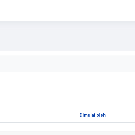
rum
Dimulai oleh
 1 dari 1 diskusi