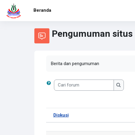
Lewati ke konten utama
Beranda
Pengumuman situs
Berita dan pengumuman
Cari forum
Cari fo
Diskusi
Status
Daftar diskusi. Menampilkan